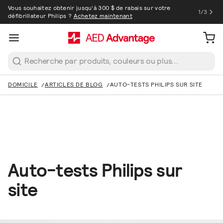
Vous souhaitez obtenir jusqu'à 300 $ de rabais sur votre
1
/
3
défibrillateur Philips ?
Achetez maintenant
Rechercher
DOMICILE
ARTICLES DE BLOG
AUTO-TESTS PHILIPS SUR SITE
Auto-tests Philips sur
site